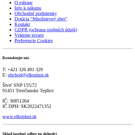
O eshope
Info k nákupu
Obchodné podmienky
Dotácia "Množstevný zber"
Kontakt
GDPR (ochrana osobních údajů)
Vrátenie tovaru
Preferencie Cookies
Kontaktujte nás
T: +421 326 491 329
E:
obchod@elkoplast.sk
Štvrť SNP 155/72
91451 Trenčianske Teplice
IČ: 36851264
IČ DPH: SK2022471352
www.elkoplast.sk
Sklad (osobný odber po dohode)