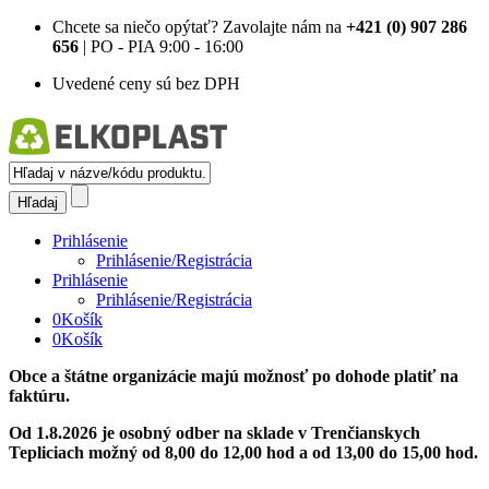
Chcete sa niečo opýtať?
Zavolajte nám na
+421 (0) 907 286
656
| PO - PIA 9:00 - 16:00
Uvedené ceny sú bez DPH
Prihlásenie
Prihlásenie/Registrácia
Prihlásenie
Prihlásenie/Registrácia
0
Košík
0
Košík
Obce a štátne organizácie majú možnosť po dohode platiť na
faktúru.
Od 1.8.2026 je osobný odber na sklade v Trenčianskych
Tepliciach možný od 8,00 do 12,00 hod a od 13,00 do 15,00 hod.