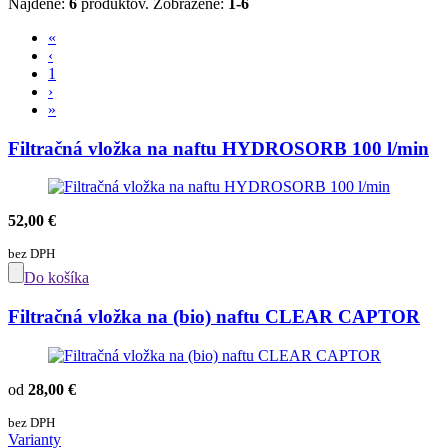
Nájdené:
6
produktov.
Zobrazené:
1-6
«
‹
1
›
»
Filtračná vložka na naftu HYDROSORB 100 l/min
52,00 €
bez DPH
Do košíka
Filtračná vložka na (bio) naftu CLEAR CAPTOR
od
28,00 €
bez DPH
Varianty