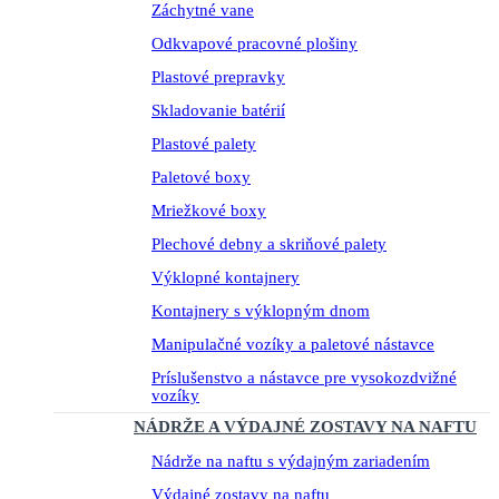
Záchytné vane
Odkvapové pracovné plošiny
Plastové prepravky
Skladovanie batérií
Plastové palety
Paletové boxy
Mriežkové boxy
Plechové debny a skriňové palety
Výklopné kontajnery
Kontajnery s výklopným dnom
Manipulačné vozíky a paletové nástavce
Príslušenstvo a nástavce pre vysokozdvižné
vozíky
NÁDRŽE A VÝDAJNÉ ZOSTAVY NA NAFTU
Nádrže na naftu s výdajným zariadením
Výdajné zostavy na naftu