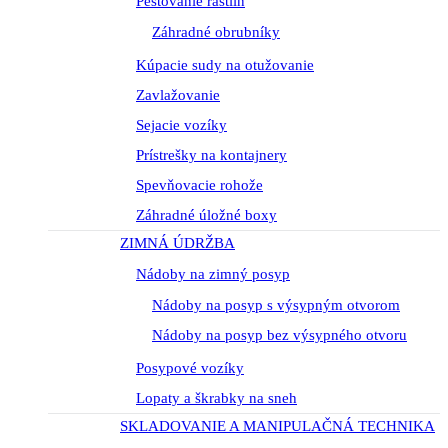
Pestovanie rastlín
Záhradné obrubníky
Kúpacie sudy na otužovanie
Zavlažovanie
Sejacie vozíky
Prístrešky na kontajnery
Spevňovacie rohože
Záhradné úložné boxy
ZIMNÁ ÚDRŽBA
Nádoby na zimný posyp
Nádoby na posyp s výsypným otvorom
Nádoby na posyp bez výsypného otvoru
Posypové vozíky
Lopaty a škrabky na sneh
SKLADOVANIE A MANIPULAČNÁ TECHNIKA