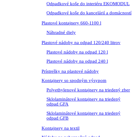
Odpadkové koše do interiéru EKOMODUL
Odpadkové koše do kancelárií a domácností
Plastové kontajnery 660-1100 l
Náhradné diely
Plastové nádoby na odpad 120/240 litrov
Plastové nádoby na odpad 120 l
Plastové nádoby na odpad 240 l
Prístrešky na plastové nádoby
Kontajnery so spodným výsypom
Polyethylenové kontajnery na triedený zber
Sklolaminátové kontajnery na triedený
odpad GFA
Sklolaminátové kontajnery na triedený
odpad GFB
Kontajnery na textil