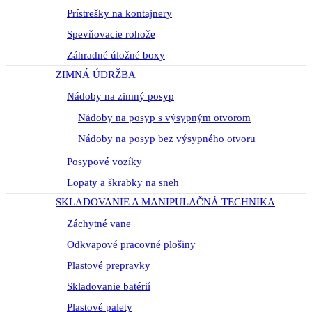
Prístrešky na kontajnery
Spevňovacie rohože
Záhradné úložné boxy
ZIMNÁ ÚDRŽBA
Nádoby na zimný posyp
Nádoby na posyp s výsypným otvorom
Nádoby na posyp bez výsypného otvoru
Posypové vozíky
Lopaty a škrabky na sneh
SKLADOVANIE A MANIPULAČNÁ TECHNIKA
Záchytné vane
Odkvapové pracovné plošiny
Plastové prepravky
Skladovanie batérií
Plastové palety