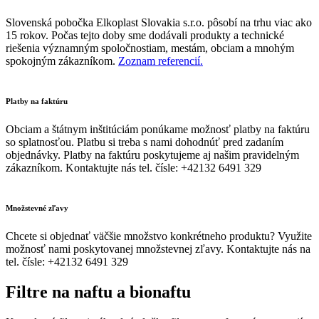
Slovenská pobočka Elkoplast Slovakia s.r.o. pôsobí na trhu viac ako
15 rokov. Počas tejto doby sme dodávali produkty a technické
riešenia významným spoločnostiam, mestám, obciam a mnohým
spokojným zákazníkom.
Zoznam referencií.
Platby na faktúru
Obciam a štátnym inštitúciám ponúkame možnosť platby na faktúru
so splatnosťou. Platbu si treba s nami dohodnúť pred zadaním
objednávky. Platby na faktúru poskytujeme aj našim pravidelným
zákazníkom. Kontaktujte nás tel. čísle: +42132 6491 329
Množstevné zľavy
Chcete si objednať väčšie množstvo konkrétneho produktu? Využite
možnosť nami poskytovanej množstevnej zľavy. Kontaktujte nás na
tel. čísle: +42132 6491 329
Filtre na naftu a bionaftu