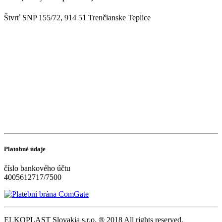
Štvrť SNP 155/72, 914 51 Trenčianske Teplice
Platobné údaje
číslo bankového účtu
4005612717/7500
ELKOPLAST Slovakia s.r.o. ® 2018 All rights reserved.