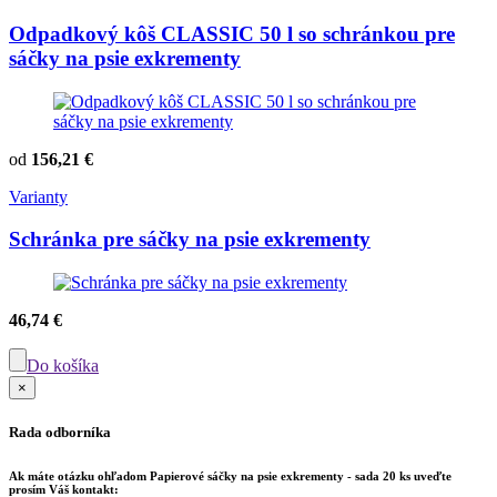
Odpadkový kôš CLASSIC 50 l so schránkou pre
sáčky na psie exkrementy
od
156,21 €
Varianty
Schránka pre sáčky na psie exkrementy
46,74 €
Do košíka
×
Rada odborníka
Ak máte otázku ohľadom
Papierové sáčky na psie exkrementy - sada 20 ks
uveďte
prosím Váš kontakt: