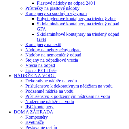
Plastové nádoby na odpad 240 l
Prístrešky na plastové nádoby
Kontajnery so spodným výsypom
Polyethylenové kontajnery na triedený zber
Sklolaminátové kontajnery na triedený odpad
GFA
Sklolaminátové kontajnery na triedený odpad
GFB
Kontajnery na textil
Nádoby na nebezpečný odpad
Nádoby na nemocničný odpad
Stojany na odpadkové vrecia
Vrecia na odpad
Lis na PET fľaše
NÁDRŽE NA VODU
Dekoratívne nádrže na vodu
Príslušenstvo k dekoratívnym nádržiam na vodu
Podzemné nádrže na vodu
Príslušenstvo k podzemným nádržiam na vodu
Nadzemné nádrže na vodu
IBC kontejnery
DOM A ZÁHRADA
Kompostéry
Kvetináče
Pestovanie rastlín