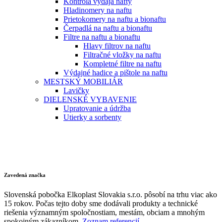
Kontrola výdaja nafty
Hladinomery na naftu
Prietokomery na naftu a bionaftu
Čerpadlá na naftu a bionaftu
Filtre na naftu a bionaftu
Hlavy filtrov na naftu
Filtračné vložky na naftu
Kompletné filtre na naftu
Výdajné hadice a pištole na naftu
MESTSKÝ MOBILIÁR
Lavičky
DIELENSKÉ VYBAVENIE
Upratovanie a údržba
Utierky a sorbenty
Zavedená značka
Slovenská pobočka Elkoplast Slovakia s.r.o. pôsobí na trhu viac ako
15 rokov. Počas tejto doby sme dodávali produkty a technické
riešenia významným spoločnostiam, mestám, obciam a mnohým
spokojným zákazníkom.
Zoznam referencií.