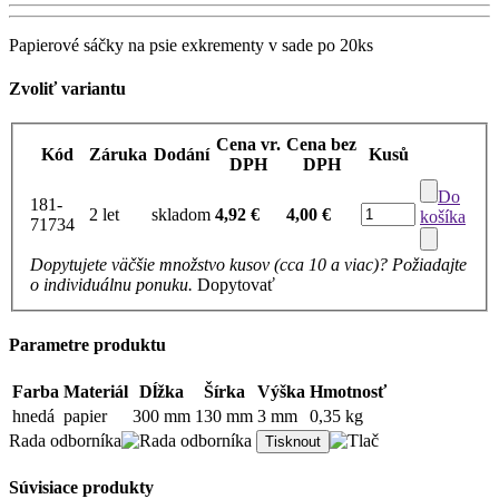
Papierové sáčky na psie exkrementy v sade po 20ks
Zvoliť variantu
Cena vr.
Cena bez
Kód
Záruka
Dodání
Kusů
DPH
DPH
Do
181-
2 let
skladom
4,92 €
4,00 €
košíka
71734
Dopytujete väčšie množstvo kusov (cca 10 a viac)? Požiadajte
o individuálnu ponuku.
Dopytovať
Parametre produktu
Farba
Materiál
Dĺžka
Šírka
Výška
Hmotnosť
hnedá
papier
300 mm
130 mm
3 mm
0,35 kg
Rada odborníka
Súvisiace produkty