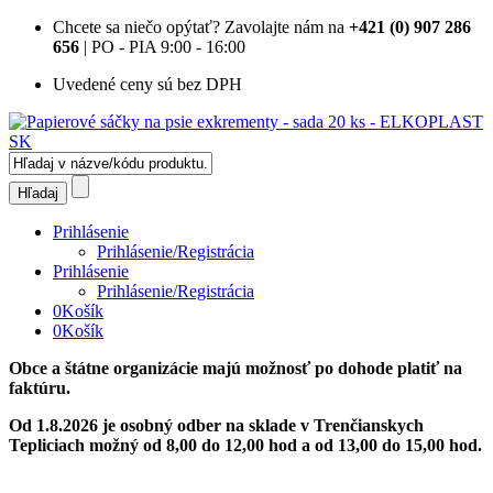
Chcete sa niečo opýtať?
Zavolajte nám na
+421 (0) 907 286
656
| PO - PIA 9:00 - 16:00
Uvedené ceny sú bez DPH
Prihlásenie
Prihlásenie/Registrácia
Prihlásenie
Prihlásenie/Registrácia
0
Košík
0
Košík
Obce a štátne organizácie majú možnosť po dohode platiť na
faktúru.
Od 1.8.2026 je osobný odber na sklade v Trenčianskych
Tepliciach možný od 8,00 do 12,00 hod a od 13,00 do 15,00 hod.