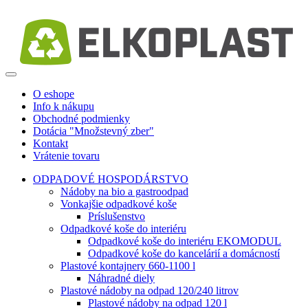
O eshope
Info k nákupu
Obchodné podmienky
Dotácia "Množstevný zber"
Kontakt
Vrátenie tovaru
ODPADOVÉ HOSPODÁRSTVO
Nádoby na bio a gastroodpad
Vonkajšie odpadkové koše
Príslušenstvo
Odpadkové koše do interiéru
Odpadkové koše do interiéru EKOMODUL
Odpadkové koše do kancelárií a domácností
Plastové kontajnery 660-1100 l
Náhradné diely
Plastové nádoby na odpad 120/240 litrov
Plastové nádoby na odpad 120 l