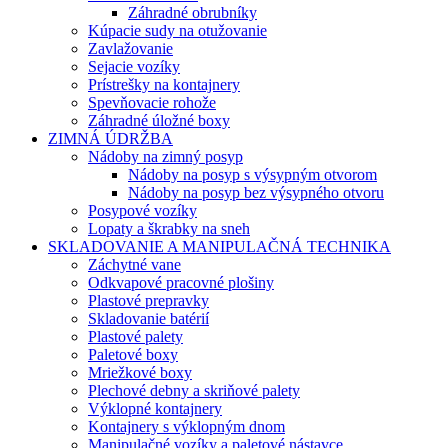
Záhradné obrubníky
Kúpacie sudy na otužovanie
Zavlažovanie
Sejacie vozíky
Prístrešky na kontajnery
Spevňovacie rohože
Záhradné úložné boxy
ZIMNÁ ÚDRŽBA
Nádoby na zimný posyp
Nádoby na posyp s výsypným otvorom
Nádoby na posyp bez výsypného otvoru
Posypové vozíky
Lopaty a škrabky na sneh
SKLADOVANIE A MANIPULAČNÁ TECHNIKA
Záchytné vane
Odkvapové pracovné plošiny
Plastové prepravky
Skladovanie batérií
Plastové palety
Paletové boxy
Mriežkové boxy
Plechové debny a skriňové palety
Výklopné kontajnery
Kontajnery s výklopným dnom
Manipulačné vozíky a paletové nástavce