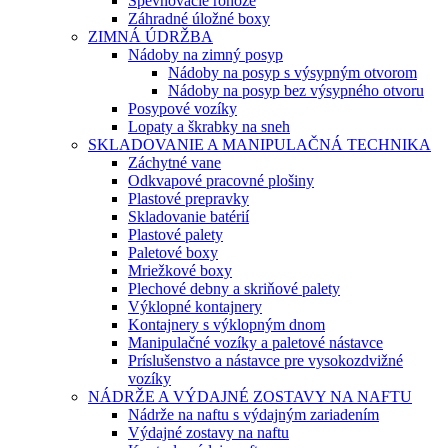
Spevňovacie rohože
Záhradné úložné boxy
ZIMNÁ ÚDRŽBA
Nádoby na zimný posyp
Nádoby na posyp s výsypným otvorom
Nádoby na posyp bez výsypného otvoru
Posypové vozíky
Lopaty a škrabky na sneh
SKLADOVANIE A MANIPULAČNÁ TECHNIKA
Záchytné vane
Odkvapové pracovné plošiny
Plastové prepravky
Skladovanie batérií
Plastové palety
Paletové boxy
Mriežkové boxy
Plechové debny a skriňové palety
Výklopné kontajnery
Kontajnery s výklopným dnom
Manipulačné vozíky a paletové nástavce
Príslušenstvo a nástavce pre vysokozdvižné
vozíky
NÁDRŽE A VÝDAJNÉ ZOSTAVY NA NAFTU
Nádrže na naftu s výdajným zariadením
Výdajné zostavy na naftu