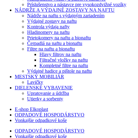
Príslušenstvo a nástavce pre vysokozdvižné vozíky
NÁDRŽE A VÝDAJNÉ ZOSTAVY NA NAFTU
Nádrže na naftu s výdajným zariadením
Výdajné zostavy na naftu
Kontrola výdaja nafty
Hladinomery na naftu
Prietokomery na naftu a bionaftu
Čerpadlá na naftu a bionaftu
Filtre na naftu a bionaftu
Hlavy filtrov na naftu
Filtračné vložky na naftu
Kompletné filtre na naftu
Výdajné hadice a pištole na naftu
MESTSKÝ MOBILIÁR
Lavičky
DIELENSKÉ VYBAVENIE
Upratovanie a údržba
Utierky a sorbenty
E-shop Elkoplast
ODPADOVÉ HOSPODÁRSTVO
Vonkajšie odpadkové koše
ODPADOVÉ HOSPODÁRSTVO
Vonkajšie odpadkové koše