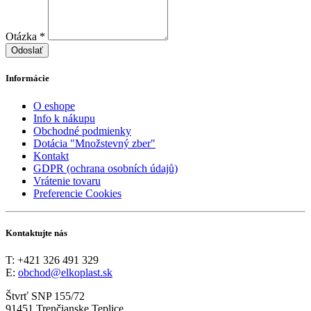
Otázka *
Odoslať
Informácie
O eshope
Info k nákupu
Obchodné podmienky
Dotácia "Množstevný zber"
Kontakt
GDPR (ochrana osobních údajů)
Vrátenie tovaru
Preferencie Cookies
Kontaktujte nás
T: +421 326 491 329
E:
obchod@elkoplast.sk
Štvrť SNP 155/72
91451 Trenčianske Teplice