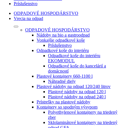
Príslušenstvo
ODPADOVÉ HOSPODÁRSTVO
Vrecia na odpad
ODPADOVÉ HOSPODÁRSTVO
Nádoby na bio a gastroodpad
Vonkajšie odpadkové koše
Príslušenstvo
Odpadkové koše do interiéru
Odpadkové koše do interiéru
EKOMODUL
Odpadkové koše do kancelárií a
domácností
Plastové kontajnery 660-1100 l
Náhradné diely
Plastové nádoby na odpad 120/240 litrov
Plastové nádoby na odpad 120 l
Plastové nádoby na odpad 240 l
Prístrešky na plastové nádoby
Kontajnery so spodným výsypom
Polyethylenové kontajnery na triedený
zber
Sklolaminátové kontajnery na triedený
odpad GFA