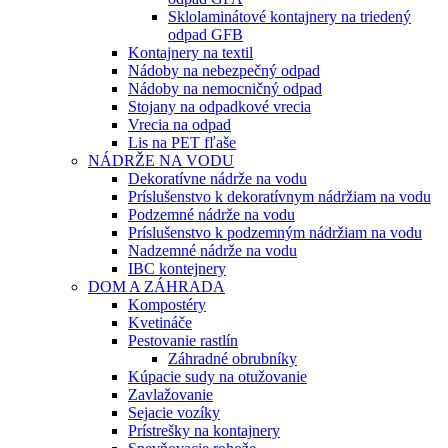
Sklolaminátové kontajnery na triedený
odpad GFB
Kontajnery na textil
Nádoby na nebezpečný odpad
Nádoby na nemocničný odpad
Stojany na odpadkové vrecia
Vrecia na odpad
Lis na PET fľaše
NÁDRŽE NA VODU
Dekoratívne nádrže na vodu
Príslušenstvo k dekoratívnym nádržiam na vodu
Podzemné nádrže na vodu
Príslušenstvo k podzemným nádržiam na vodu
Nadzemné nádrže na vodu
IBC kontejnery
DOM A ZÁHRADA
Kompostéry
Kvetináče
Pestovanie rastlín
Záhradné obrubníky
Kúpacie sudy na otužovanie
Zavlažovanie
Sejacie vozíky
Prístrešky na kontajnery