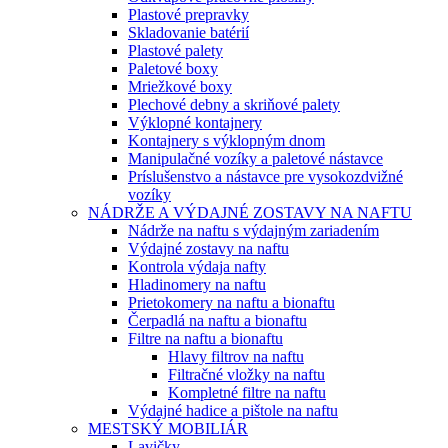
Plastové prepravky
Skladovanie batérií
Plastové palety
Paletové boxy
Mriežkové boxy
Plechové debny a skriňové palety
Výklopné kontajnery
Kontajnery s výklopným dnom
Manipulačné vozíky a paletové nástavce
Príslušenstvo a nástavce pre vysokozdvižné
vozíky
NÁDRŽE A VÝDAJNÉ ZOSTAVY NA NAFTU
Nádrže na naftu s výdajným zariadením
Výdajné zostavy na naftu
Kontrola výdaja nafty
Hladinomery na naftu
Prietokomery na naftu a bionaftu
Čerpadlá na naftu a bionaftu
Filtre na naftu a bionaftu
Hlavy filtrov na naftu
Filtračné vložky na naftu
Kompletné filtre na naftu
Výdajné hadice a pištole na naftu
MESTSKÝ MOBILIÁR
Lavičky