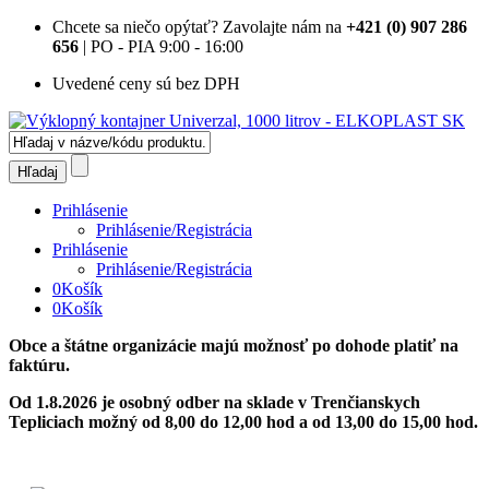
Chcete sa niečo opýtať?
Zavolajte nám na
+421 (0) 907 286
656
| PO - PIA 9:00 - 16:00
Uvedené ceny sú bez DPH
Prihlásenie
Prihlásenie/Registrácia
Prihlásenie
Prihlásenie/Registrácia
0
Košík
0
Košík
Obce a štátne organizácie majú možnosť po dohode platiť na
faktúru.
Od 1.8.2026 je osobný odber na sklade v Trenčianskych
Tepliciach možný od 8,00 do 12,00 hod a od 13,00 do 15,00 hod.