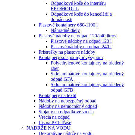
Odpadkové koše do interiéru
EKOMODUL
Odpadkové koše do kancelárií a
domácností
Plastové kontajnery 660-1100 l
Náhradné diely
Plastové nádoby na odpad 120/240 litrov
Plastové nádoby na odpad 120 l
Plastové nádoby na odpad 240 l
Prístrešky na plastové nádoby
Kontajnery so spodným výsypom
Polyethylenové kontajnery na triedený
zber
Sklolaminátové kontajnery na triedený
odpad GFA
Sklolaminátové kontajnery na triedený
odpad GFB
Kontajnery na textil
Nádoby na nebezpečný odpad
Nádoby na nemocničný odpad
Stojany na odpadkové vrecia
Vrecia na odpad
Lis na PET fľaše
NÁDRŽE NA VODU
Dekoratívne nádrže na vodu