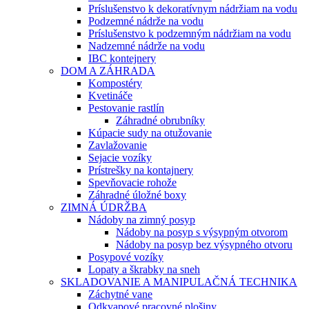
Príslušenstvo k dekoratívnym nádržiam na vodu
Podzemné nádrže na vodu
Príslušenstvo k podzemným nádržiam na vodu
Nadzemné nádrže na vodu
IBC kontejnery
DOM A ZÁHRADA
Kompostéry
Kvetináče
Pestovanie rastlín
Záhradné obrubníky
Kúpacie sudy na otužovanie
Zavlažovanie
Sejacie vozíky
Prístrešky na kontajnery
Spevňovacie rohože
Záhradné úložné boxy
ZIMNÁ ÚDRŽBA
Nádoby na zimný posyp
Nádoby na posyp s výsypným otvorom
Nádoby na posyp bez výsypného otvoru
Posypové vozíky
Lopaty a škrabky na sneh
SKLADOVANIE A MANIPULAČNÁ TECHNIKA
Záchytné vane
Odkvapové pracovné plošiny