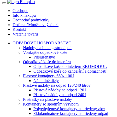
O eshope
Info k nákupu
Obchodné podmienky
Dotácia "Množstevný zber"
Kontakt
Vrátenie tovaru
ODPADOVÉ HOSPODÁRSTVO
Nádoby na bio a gastroodpad
Vonkajšie odpadkové koše
Príslušenstvo
Odpadkové koše do interiéru
Odpadkové koše do interiéru EKOMODUL
Odpadkové koše do kancelárií a domácností
Plastové kontajnery 660-1100 l
Náhradné diely
Plastové nádoby na odpad 120/240 litrov
Plastové nádoby na odpad 120 l
Plastové nádoby na odpad 240 l
Prístrešky na plastové nádoby
Kontajnery so spodným výsypom
Polyethylenové kontajnery na triedený zber
Sklolaminátové kontajnery na triedený odpad