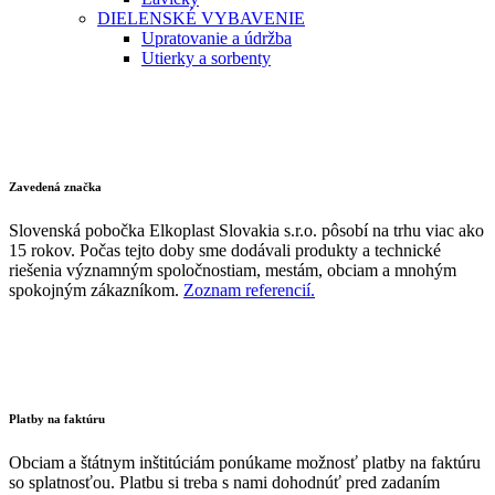
DIELENSKÉ VYBAVENIE
Upratovanie a údržba
Utierky a sorbenty
Zavedená značka
Slovenská pobočka Elkoplast Slovakia s.r.o. pôsobí na trhu viac ako
15 rokov. Počas tejto doby sme dodávali produkty a technické
riešenia významným spoločnostiam, mestám, obciam a mnohým
spokojným zákazníkom.
Zoznam referencií.
Platby na faktúru
Obciam a štátnym inštitúciám ponúkame možnosť platby na faktúru
so splatnosťou. Platbu si treba s nami dohodnúť pred zadaním