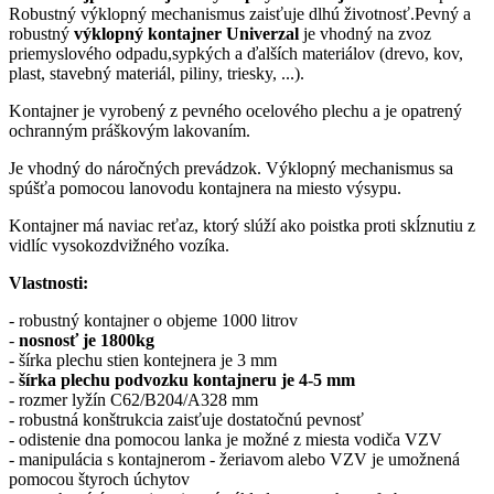
Robustný výklopný mechanismus zaisťuje dlhú životnosť.Pevný a
robustný
výklopný kontajner Univerzal
je vhodný na zvoz
priemyslového odpadu,sypkých a ďalších materiálov (drevo, kov,
plast, stavebný materiál, piliny, triesky, ...).
Kontajner je vyrobený z pevného ocelového plechu a je opatrený
ochranným práškovým lakovaním.
Je vhodný do náročných prevádzok. Výklopný mechanismus sa
spúšťa pomocou lanovodu kontajnera na miesto výsypu.
Kontajner má naviac reťaz, ktorý slúží ako poistka proti skĺznutiu z
vidlíc vysokozdvižného vozíka.
Vlastnosti:
- robustný kontajner o objeme 1000 litrov
-
nosnosť je 1800kg
- šírka plechu stien kontejnera je 3 mm
-
šírka plechu podvozku kontajneru je 4-5 mm
- rozmer lyžín C62/B204/A328 mm
- robustná konštrukcia zaisťuje dostatočnú pevnosť
- odistenie dna pomocou lanka je možné z miesta vodiča VZV
- manipulácia s kontajnerom - žeriavom alebo VZV je umožnená
pomocou štyroch úchytov