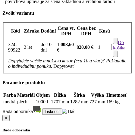
- povrchová úprava je zaistená základnou a vrchnou farbou
Zvoliť variantu
Cena vr.
Cena bez
Kód
Záruka
Dodání
Kusů
DPH
DPH
Do
324-
do 10
1 008,60
2 let
820,00 €
košíka
90922
dní
€
Dopytujete väčšie množstvo kusov (cca 10 a viac)? Požiadajte
o individuálnu ponuku.
Dopytovať
Parametre produktu
Farba
Materiál
Objem
Dĺžka
Šírka
Výška
Hmotnosť
modrá
plech
1000 l
1707 mm
1282 mm
727 mm
169 kg
Rada odborníka
×
Rada odborníka