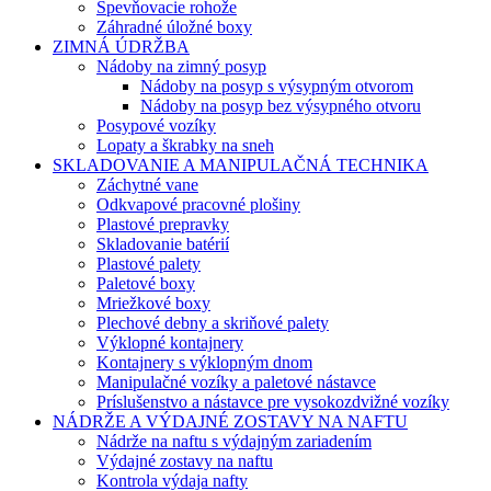
Spevňovacie rohože
Záhradné úložné boxy
ZIMNÁ ÚDRŽBA
Nádoby na zimný posyp
Nádoby na posyp s výsypným otvorom
Nádoby na posyp bez výsypného otvoru
Posypové vozíky
Lopaty a škrabky na sneh
SKLADOVANIE A MANIPULAČNÁ TECHNIKA
Záchytné vane
Odkvapové pracovné plošiny
Plastové prepravky
Skladovanie batérií
Plastové palety
Paletové boxy
Mriežkové boxy
Plechové debny a skriňové palety
Výklopné kontajnery
Kontajnery s výklopným dnom
Manipulačné vozíky a paletové nástavce
Príslušenstvo a nástavce pre vysokozdvižné vozíky
NÁDRŽE A VÝDAJNÉ ZOSTAVY NA NAFTU
Nádrže na naftu s výdajným zariadením
Výdajné zostavy na naftu
Kontrola výdaja nafty