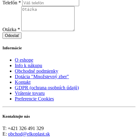
Telefón *
Otázka *
Odoslať
Informácie
O eshope
Info k nákupu
Obchodné podmienky
Dotácia "Množstevný zber"
Kontakt
GDPR (ochrana osobních údajů)
Vrátenie tovaru
Preferencie Cookies
Kontaktujte nás
T: +421 326 491 329
E:
obchod@elkoplast.sk