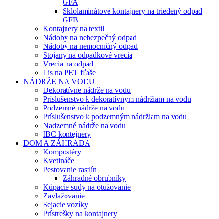
GFA
Sklolaminátové kontajnery na triedený odpad
GFB
Kontajnery na textil
Nádoby na nebezpečný odpad
Nádoby na nemocničný odpad
Stojany na odpadkové vrecia
Vrecia na odpad
Lis na PET fľaše
NÁDRŽE NA VODU
Dekoratívne nádrže na vodu
Príslušenstvo k dekoratívnym nádržiam na vodu
Podzemné nádrže na vodu
Príslušenstvo k podzemným nádržiam na vodu
Nadzemné nádrže na vodu
IBC kontejnery
DOM A ZÁHRADA
Kompostéry
Kvetináče
Pestovanie rastlín
Záhradné obrubníky
Kúpacie sudy na otužovanie
Zavlažovanie
Sejacie vozíky
Prístrešky na kontajnery