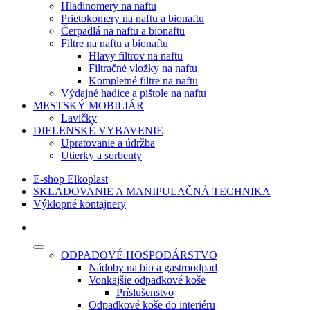
Hladinomery na naftu
Prietokomery na naftu a bionaftu
Čerpadlá na naftu a bionaftu
Filtre na naftu a bionaftu
Hlavy filtrov na naftu
Filtračné vložky na naftu
Kompletné filtre na naftu
Výdajné hadice a pištole na naftu
MESTSKÝ MOBILIÁR
Lavičky
DIELENSKÉ VYBAVENIE
Upratovanie a údržba
Utierky a sorbenty
E-shop Elkoplast
SKLADOVANIE A MANIPULAČNÁ TECHNIKA
Výklopné kontajnery
ODPADOVÉ HOSPODÁRSTVO
Nádoby na bio a gastroodpad
Vonkajšie odpadkové koše
Príslušenstvo
Odpadkové koše do interiéru